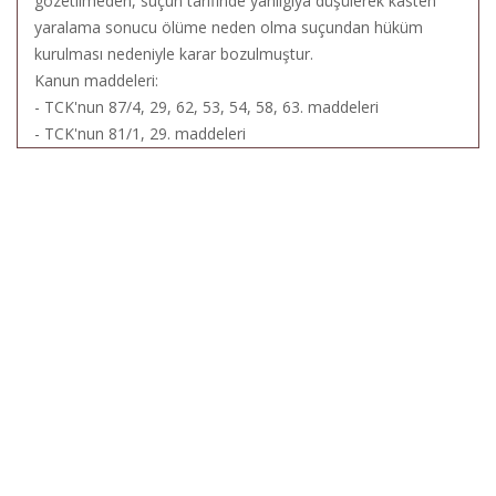
gözetilmeden, suçun tarifinde yanılgıya düşülerek kasten
yaralama sonucu ölüme neden olma suçundan hüküm
kurulması nedeniyle karar bozulmuştur.
Kanun maddeleri:
- TCK'nun 87/4, 29, 62, 53, 54, 58, 63. maddeleri
- TCK'nun 81/1, 29. maddeleri