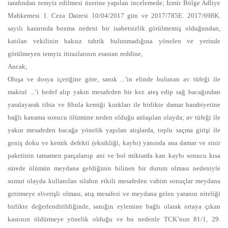
tarafından temyiz edilmesi üzerine yapılan incelemede; İzmir Bölge Adliye
Mahkemesi 1. Ceza Dairesi 10/04/2017 gün ve 2017/785E. 2017/698K.
sayılı kararında bozma nedeni bir isabetsizlik görülmemiş olduğundan,
katılan vekilinin haksız tahrik bulunmadığına yönelen ve yerinde
görülmeyen temyiz itirazlarının esastan reddine,
Ancak;
Oluşa ve dosya içeriğine göre, sanık ...’in elinde bulunan av tüfeği ile
maktul ...’i hedef alıp yakın mesafeden bir kez ateş edip sağ bacağından
yaralayarak tibia ve fibula kemiği kırıkları ile birlikte damar harabiyetine
bağlı kanama sonucu ölümüne neden olduğu anlaşılan olayda; av tüfeği ile
yakın mesafeden bacağa yönelik yapılan atışlarda, toplu saçma girişi ile
geniş doku ve kemik defekti (eksikliği, kaybı) yanında ana damar ve sinir
paketinin tamamen parçalanıp ani ve bol miktarda kan kaybı sonucu kısa
sürede ölümün meydana geldiğinin bilinen bir durum olması nedeniyle
somut olayda kullanılan silahın etkili mesafeden vahim sonuçlar meydana
getirmeye elverişli olması, atış mesafesi ve meydana gelen yaranın niteliği
birlikte değerlendirildiğinde, sanığın eylemine bağlı olarak ortaya çıkan
kastının öldürmeye yönelik olduğu ve bu nedenle TCK’nun 81/1, 29.