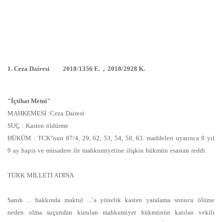
1. Ceza Dairesi 2018/1356 E. , 2018/2928 K.
"İçtihat Metni"
MAHKEMESİ :Ceza Dairesi
SUÇ : Kasten öldürme
HÜKÜM : TCK"nun 87/4, 29, 62, 53, 54, 58, 63. maddeleri uyarınca 8 yıl
9 ay hapis ve müsadere ile mahkumiyetine ilişkin hükmün esastan reddi.
TÜRK MİLLETİ ADINA
Sanık ... hakkında maktul ...’a yönelik kasten yaralama sonucu ölüme
neden olma suçundan kurulan mahkumiyet hükmünün katılan vekili