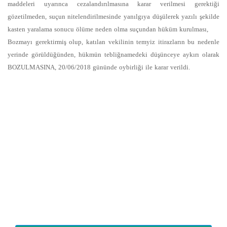
maddeleri uyarınca cezalandırılmasına karar verilmesi gerektiği
gözetilmeden, suçun nitelendirilmesinde yanılgıya düşülerek yazılı şekilde
kasten yaralama sonucu ölüme neden olma suçundan hüküm kurulması,
Bozmayı gerektirmiş olup, katılan vekilinin temyiz itirazların bu nedenle
yerinde görüldüğünden, hükmün tebliğnamedeki düşünceye aykırı olarak
BOZULMASINA, 20/06/2018 gününde oybirliği ile karar verildi.