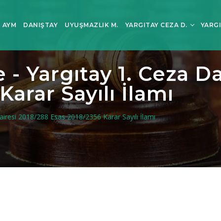
AYM
DANIŞTAY
UYUŞMAZLIK M.
YARGITAY CEZA D.
YARGI
- Yargıtay 1. Ceza D
Karar Sayılı İlamı
airesi 2018/288 Esas 2018/2356 Karar Sayılı İlamı