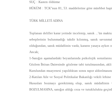
SUÇ : Kasten öldürme
HÜKÜM : TCK"nun 81, 53. maddelerine göre müebbet hapis
TÜRK MİLLETİ ADINA
Toplanan deliller karar yerinde incelenip, sanık ...’ün makt
sebeplerinin bulunmadığı takdir kılınmış, sanık savunma
olduğundan, sanık müdafiinin vasfa, kararın yasaya aykırı o
Ancak;
1-Sanığın aşamalardaki beyanlarında psikolojik sorunların
Gözlem İhtisas Dairesinde gözleme tabi tutulmasından, akli
Kurulundan muayenesi yapıldıktan sonra rapor aldırılmasın
2-Katılan Aile ve Sosyal Politikalar Bakanlığı vekili lehin
Hususları bozmayı gerektirmiş olup, sanık müdafiinin
BOZULMASINA, sanığın aldığı ceza ve tutuklulukta geçirdiği