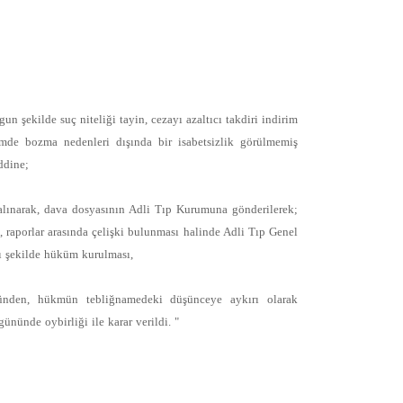
n şekilde suç niteliği tayin, cezayı azaltıcı takdiri indirim
ümde bozma nedenleri dışında bir isabetsizlik görülmemiş
ddine;
 alınarak, dava dosyasının Adli Tıp Kurumuna gönderilerek;
 raporlar arasında çelişki bulunması halinde Adli Tıp Genel
ı şekilde hüküm kurulması,
ğünden, hükmün tebliğnamedeki düşünceye aykırı olarak
nünde oybirliği ile karar verildi. "