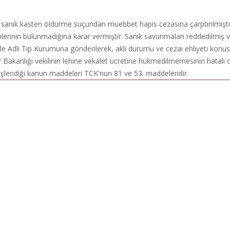
 sanık kasten öldürme suçundan müebbet hapis cezasına çarptırılmıştır
eplerinin bulunmadığına karar vermiştir. Sanık savunmaları reddedilmiş ve
iyle Adli Tıp Kurumuna gönderilerek, akli durumu ve cezai ehliyeti konus
alar Bakanlığı vekilinin lehine vekalet ücretine hükmedilmemesinin hatal
şlendiği kanun maddeleri TCK'nun 81 ve 53. maddeleridir.