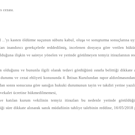
 cezası.
ul ...’yı kasten öldürme suçunun sübutu kabul, oluşa ve soruşturma sonuçlarına uygu
ları inandırıcı gerekçelerle reddedilmiş, incelenen dosyaya göre verilen hük
lduğuna ilişkin ve saireye yönelen ve yerinde görülmeyen temyiz itirazlarının re
ın olduğunu ve bununla ilgili olarak tedavi gördüğünü ısrarla belittiği dikkate
 durumu ve cezai ehliyeti konusunda 4. İhtisas Kurulundan rapor aldırılmasından,
dan sonra sonucuna göre sanığın hukuki durumunun tayin ve takdiri yerine yazıl
e vekalet ücretine hükmedilmemesi,
 ve katılan kurum vekilinin temyiz itirazları bu nedenle yerinde görüldü
 süre dikkate alınarak sanık müdafiinin tahliye talebinin reddine, 16/05/2018 gü