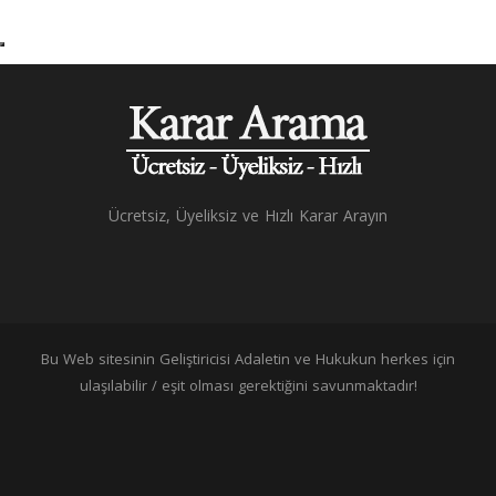
Ücretsiz, Üyeliksiz ve Hızlı Karar Arayın
Bu Web sitesinin Geliştiricisi Adaletin ve Hukukun herkes için
ulaşılabilir / eşit olması gerektiğini savunmaktadır!