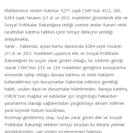
Mahkemece verilen hükmün 5271 sayılı CMK"nun 35/2, 260,
6284 sayılı Yasanın 2/1-d. ve 20/2. maddeleri gözetilerek Aile ve
Sosyal Politikalar Bakanlığına tebliği üzerine anılan Kurum vekili
tarafından katılma talebini içerir temyiz dilekçesi verildiği
anlaşılmakla,
Sanık ... hakkında, açılan kamu davasında 6284 sayılı Yasanın
2/1-d. ve 20/2. maddeleri uyarınca Aile ve Sosyal Politikalar
Bakanlığının bu suçun zarar göreni olduğu, bu sıfatının gereği
olarak CMK"nun 233. ve 234. maddeleri gereğince kovuşturma
evresinde sahip olduğu davaya katılma ve öteki haklarını
kullanabilmesi için duruşmadan haberdar edilmesi gerektiği
halde, usulen dava ve duruşmalar bildirilmeden, davaya katılma,
CMUK"nun mağdur ve katılanlar için öngördüğü haklardan
yararlanma olanağı sağlanmadan yargılamaya devam edilerek
yazılı biçimde hüküm kurulması,
Bozmayı gerektirmiş olup, suçtan zarar gören Aile ve Sosyal
Politikalar Bakanlığı vekilinin temyiz itirazları bu itibarla yerinde
görüldüğünden, sair yönleri incelenmeyen hükmün