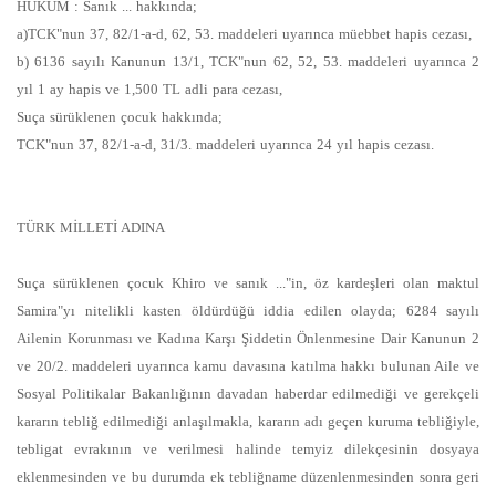
HÜKÜM : Sanık ... hakkında;
a)TCK"nun 37, 82/1-a-d, 62, 53. maddeleri uyarınca müebbet hapis cezası,
b) 6136 sayılı Kanunun 13/1, TCK"nun 62, 52, 53. maddeleri uyarınca 2
yıl 1 ay hapis ve 1,500 TL adli para cezası,
Suça sürüklenen çocuk hakkında;
TCK"nun 37, 82/1-a-d, 31/3. maddeleri uyarınca 24 yıl hapis cezası.
TÜRK MİLLETİ ADINA
Suça sürüklenen çocuk Khiro ve sanık ..."in, öz kardeşleri olan maktul
Samira"yı nitelikli kasten öldürdüğü iddia edilen olayda; 6284 sayılı
Ailenin Korunması ve Kadına Karşı Şiddetin Önlenmesine Dair Kanunun 2
ve 20/2. maddeleri uyarınca kamu davasına katılma hakkı bulunan Aile ve
Sosyal Politikalar Bakanlığının davadan haberdar edilmediği ve gerekçeli
kararın tebliğ edilmediği anlaşılmakla, kararın adı geçen kuruma tebliğiyle,
tebligat evrakının ve verilmesi halinde temyiz dilekçesinin dosyaya
eklenmesinden ve bu durumda ek tebliğname düzenlenmesinden sonra geri