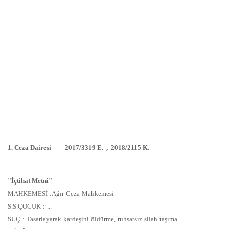
1. Ceza Dairesi 2017/3319 E. , 2018/2115 K.
"İçtihat Metni"
MAHKEMESİ :Ağır Ceza Mahkemesi
S.S.ÇOCUK : ...
SUÇ : Tasarlayarak kardeşini öldürme, ruhsatsız silah taşıma