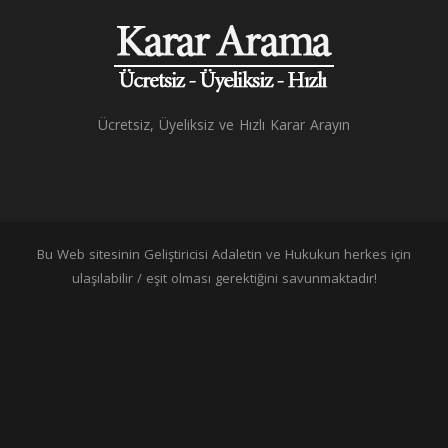
Ücretsiz, Üyeliksiz ve Hızlı Karar Arayın
Bu Web sitesinin Geliştiricisi Adaletin ve Hukukun herkes için
ulaşılabilir / eşit olması gerektiğini savunmaktadır!