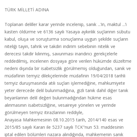
TÜRK MİLLETİ ADINA
Toplanan deliller karar yerinde incelenip, sanık ...’in, maktul ...’i
kasten öldürme ve 6136 sayılı Yasaya aykırılık suçlarının sübutu
kabul, oluşa ve soruşturma sonuçlarına uygun şekilde suçların
niteliği tayin, tahrik ve takdiri indirim sebebinin nitelik ve
derecesi takdir kılınmış, savunması inandırıcı gerekçelerle
reddedilmiş, incelenen dosyaya göre verilen hükümde düzeltme
nedeni dışında bir isabetsizlik görülmemiş olduğundan, sanık ve
müdafiinin temyiz dilekçelerinde müdafinin 19/04/2018 tarihli
temyiz duruşmasında atılı suçları işlemediğine, mahkumiyete
yeter derecede delil bulunmadığına, gizli tanık dahil diğer tanık
beyanlarının delil değeri bulunmadığından hükme esas
alınmasının isabetsizliğine, vesaireye yönelen ve yerinde
görülmeyen temyiz itirazlarının reddiyle,
Anayasa Mahkemesinin 08.10.2015 tarih, 2014/140 esas ve
2015/85 sayılı Kararı ile 5237 sayılı TCK"nun 53. maddesinin
iptal edilen bölümleri nazara alındığında, mahkemenin sanık