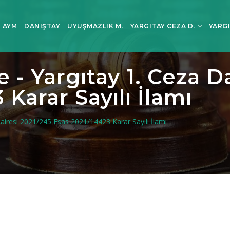
AYM
DANIŞTAY
UYUŞMAZLIK M.
YARGITAY CEZA D.
YARGI
- Yargıtay 1. Ceza Da
 Karar Sayılı İlamı
airesi 2021/245 Esas 2021/14423 Karar Sayılı İlamı