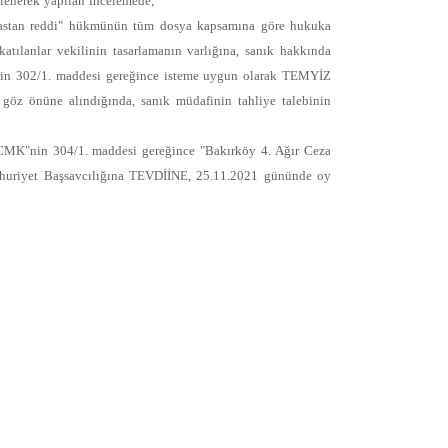
rlenerek yapılan incelemede;
esastan reddi" hükmünün tüm dosya kapsamına göre hukuka
tılanlar vekilinin tasarlamanın varlığına, sanık hakkında
’nin 302/1. maddesi gereğince isteme uygun olarak TEMYİZ
önüne alındığında, sanık müdafinin tahliye talebinin
 CMK"nin 304/1. maddesi gereğince "Bakırköy 4. Ağır Ceza
mhuriyet Başsavcılığına TEVDİİNE, 25.11.2021 gününde oy