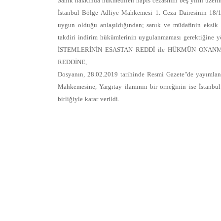
Sanık hakkında hükmedilen hapis cezasının beş yılın üzeri
İstanbul Bölge Adliye Mahkemesi 1. Ceza Dairesinin 18/
uygun olduğu anlaşıldığından; sanık ve müdafinin eksik i
takdiri indirim hükümlerinin uygulanmaması gerektiğine 
İSTEMLERİNİN ESASTAN REDDİ ile HÜKMÜN ONANMASINA, s
REDDİNE,
Dosyanın, 28.02.2019 tarihinde Resmi Gazete"de yayımlan
Mahkemesine, Yargıtay ilamının bir örneğinin ise İstan
birliğiyle karar verildi.