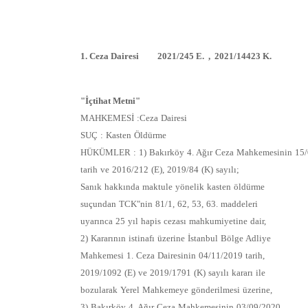
1. Ceza Dairesi 2021/245 E. , 2021/14423 K.
"İçtihat Metni"
MAHKEMESİ :Ceza Dairesi
SUÇ : Kasten Öldürme
HÜKÜMLER : 1) Bakırköy 4. Ağır Ceza Mahkemesinin 15
tarih ve 2016/212 (E), 2019/84 (K) sayılı;
Sanık hakkında maktule yönelik kasten öldürme
suçundan TCK"nin 81/1, 62, 53, 63. maddeleri
uyarınca 25 yıl hapis cezası mahkumiyetine dair,
2) Kararının istinafı üzerine İstanbul Bölge Adliye
Mahkemesi 1. Ceza Dairesinin 04/11/2019 tarih,
2019/1092 (E) ve 2019/1791 (K) sayılı kararı ile
bozularak Yerel Mahkemeye gönderilmesi üzerine,
3) Bakırköy 4. Ağır Ceza Mahkemesinin 03/09/2020