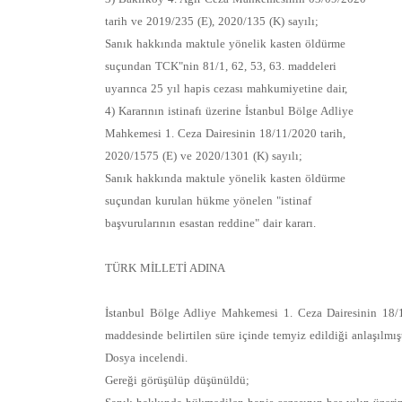
tarih ve 2019/235 (E), 2020/135 (K) sayılı;
Sanık hakkında maktule yönelik kasten öldürme
suçundan TCK"nin 81/1, 62, 53, 63. maddeleri
uyarınca 25 yıl hapis cezası mahkumiyetine dair,
4) Kararının istinafı üzerine İstanbul Bölge Adliye
Mahkemesi 1. Ceza Dairesinin 18/11/2020 tarih,
2020/1575 (E) ve 2020/1301 (K) sayılı;
Sanık hakkında maktule yönelik kasten öldürme
suçundan kurulan hükme yönelen "istinaf
başvurularının esastan reddine" dair kararı.
TÜRK MİLLETİ ADINA
İstanbul Bölge Adliye Mahkemesi 1. Ceza Dairesinin 18/11
maddesinde belirtilen süre içinde temyiz edildiği anlaşılmışt
Dosya incelendi.
Gereği görüşülüp düşünüldü;