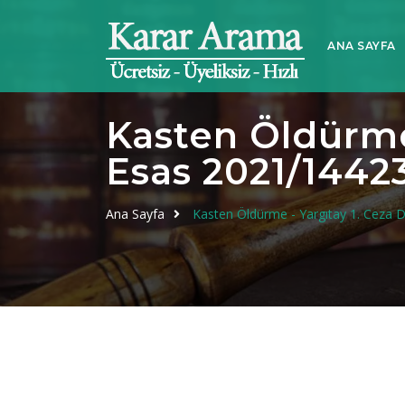
ANA SAYFA
Kasten Öldürme 
Esas 2021/14423
Ana Sayfa
Kasten Öldürme - Yargıtay 1. Ceza D