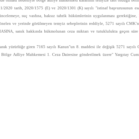
nde olması nedeniyle bölge adliye mahkemesi kararının temyize tabi olduğu beli
11/2020 tarih, 2020/1575 (E) ve 2020/1301 (K) sayılı "istinaf başvurusunun 
ncelemeye, suç vasfına, haksız tahrik hükümlerinin uygulanması gerektiğine, ka
yönelen ve yerinde görülmeyen temyiz sebeplerinin reddiyle, 5271 sayılı CMK
anık hakkında hükmolunan ceza miktarı ve tutuklulukta geçen süre göz 
arak yürürlüğe giren 7165 sayılı Kanun"un 8. maddesi ile değişik 5271 sayılı
bul Bölge Adliye Mahkemesi 1. Ceza Dairesine gönderilmek üzere" Yargıtay Cu