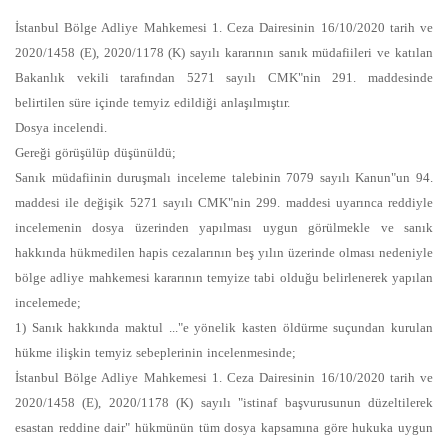
İstanbul Bölge Adliye Mahkemesi 1. Ceza Dairesinin 16/10/2020 tarih ve
2020/1458 (E), 2020/1178 (K) sayılı kararının sanık müdafiileri ve katılan
Bakanlık vekili tarafından 5271 sayılı CMK"nin 291. maddesinde
belirtilen süre içinde temyiz edildiği anlaşılmıştır.
Dosya incelendi.
Gereği görüşülüp düşünüldü;
Sanık müdafiinin duruşmalı inceleme talebinin 7079 sayılı Kanun"un 94.
maddesi ile değişik 5271 sayılı CMK"nin 299. maddesi uyarınca reddiyle
incelemenin dosya üzerinden yapılması uygun görülmekle ve sanık
hakkında hükmedilen hapis cezalarının beş yılın üzerinde olması nedeniyle
bölge adliye mahkemesi kararının temyize tabi olduğu belirlenerek yapılan
incelemede;
1) Sanık hakkında maktul ..."e yönelik kasten öldürme suçundan kurulan
hükme ilişkin temyiz sebeplerinin incelenmesinde;
İstanbul Bölge Adliye Mahkemesi 1. Ceza Dairesinin 16/10/2020 tarih ve
2020/1458 (E), 2020/1178 (K) sayılı "istinaf başvurusunun düzeltilerek
esastan reddine dair" hükmünün tüm dosya kapsamına göre hukuka uygun