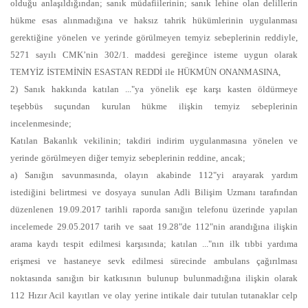
olduğu anlaşıldığından; sanık müdafiilerinin; sanık lehine olan delillerin
hükme esas alınmadığına ve haksız tahrik hükümlerinin uygulanması
gerektiğine yönelen ve yerinde görülmeyen temyiz sebeplerinin reddiyle,
5271 sayılı CMK’nin 302/1. maddesi gereğince isteme uygun olarak
TEMYİZ İSTEMİNİN ESASTAN REDDİ ile HÜKMÜN ONANMASINA,
2) Sanık hakkında katılan ..."ya yönelik eşe karşı kasten öldürmeye
teşebbüs suçundan kurulan hükme ilişkin temyiz sebeplerinin
incelenmesinde;
Katılan Bakanlık vekilinin; takdiri indirim uygulanmasına yönelen ve
yerinde görülmeyen diğer temyiz sebeplerinin reddine, ancak;
a) Sanığın savunmasında, olayın akabinde 112"yi arayarak yardım
istediğini belirtmesi ve dosyaya sunulan Adli Bilişim Uzmanı tarafından
düzenlenen 19.09.2017 tarihli raporda sanığın telefonu üzerinde yapılan
incelemede 29.05.2017 tarih ve saat 19.28"de 112"nin arandığına ilişkin
arama kaydı tespit edilmesi karşısında; katılan ..."nın ilk tıbbi yardıma
erişmesi ve hastaneye sevk edilmesi sürecinde ambulans çağırılması
noktasında sanığın bir katkısının bulunup bulunmadığına ilişkin olarak
112 Hızır Acil kayıtları ve olay yerine intikale dair tutulan tutanaklar celp