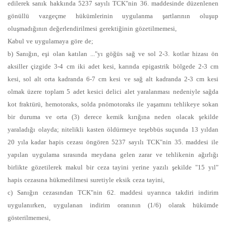
edilerek sanık hakkında 5237 sayılı TCK"nin 36. maddesinde düzenlenen
gönüllü vazgeçme hükümlerinin uygulanma şartlarının oluşup
oluşmadığının değerlendirilmesi gerektiğinin gözetilmemesi,
Kabul ve uygulamaya göre de;
b) Sanığın, eşi olan katılan ..."yı göğüs sağ ve sol 2-3. kotlar hizası ön
aksiller çizgide 3-4 cm iki adet kesi, karında epigastrik bölgede 2-3 cm
kesi, sol alt orta kadranda 6-7 cm kesi ve sağ alt kadranda 2-3 cm kesi
olmak üzere toplam 5 adet kesici delici alet yaralanması nedeniyle sağda
kot fraktürü, hemotoraks, solda pnömotoraks ile yaşamını tehlikeye sokan
bir duruma ve orta (3) derece kemik kırığına neden olacak şekilde
yaraladığı olayda; nitelikli kasten öldürmeye teşebbüs suçunda 13 yıldan
20 yıla kadar hapis cezası öngören 5237 sayılı TCK"nin 35. maddesi ile
yapılan uygulama sırasında meydana gelen zarar ve tehlikenin ağırlığı
birlikte gözetilerek makul bir ceza tayini yerine yazılı şekilde "15 yıl"
hapis cezasına hükmedilmesi suretiyle eksik ceza tayini,
c) Sanığın cezasından TCK"nin 62. maddesi uyarınca takdiri indirim
uygulanırken, uygulanan indirim oranının (1/6) olarak hükümde
gösterilmemesi,