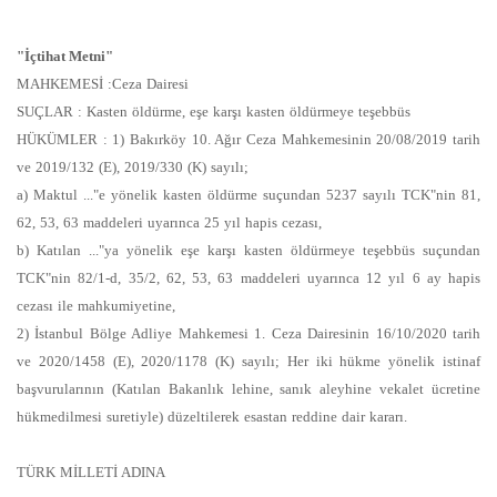
"İçtihat Metni"
MAHKEMESİ :Ceza Dairesi
SUÇLAR : Kasten öldürme, eşe karşı kasten öldürmeye teşebbüs
HÜKÜMLER : 1) Bakırköy 10. Ağır Ceza Mahkemesinin 20/08/2019 tarih
ve 2019/132 (E), 2019/330 (K) sayılı;
a) Maktul ..."e yönelik kasten öldürme suçundan 5237 sayılı TCK"nin 81,
62, 53, 63 maddeleri uyarınca 25 yıl hapis cezası,
b) Katılan ..."ya yönelik eşe karşı kasten öldürmeye teşebbüs suçundan
TCK"nin 82/1-d, 35/2, 62, 53, 63 maddeleri uyarınca 12 yıl 6 ay hapis
cezası ile mahkumiyetine,
2) İstanbul Bölge Adliye Mahkemesi 1. Ceza Dairesinin 16/10/2020 tarih
ve 2020/1458 (E), 2020/1178 (K) sayılı; Her iki hükme yönelik istinaf
başvurularının (Katılan Bakanlık lehine, sanık aleyhine vekalet ücretine
hükmedilmesi suretiyle) düzeltilerek esastan reddine dair kararı.
TÜRK MİLLETİ ADINA