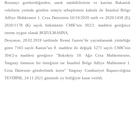
Bozmayı gerektirdiğinden, sanık müdafiilerinin ve katılan Bakanlık
vekilinin yerinde görülen temyiz sebeplerinin kabulü ile İstanbul Bölge
Adliye Mahkemesi 1. Ceza Dairesinin 16/10/2020 tarih ve 2020/1458 (E),
2020/1178 (K) sayılı hükmünün CMK"nin 302/2. maddesi gereğince
isteme uygun olarak BOZULMASINA,
Dosyanın, 28.02.2019 tarihinde Resmi Gazete"de yayımlanarak yürürlüğe
giren 7165 sayılı Kanun"un 8. maddesi ile değişik 5271 sayılı CMK"nin
304/2-a maddesi gereğince “Bakırköy 10. Ağır Ceza Mahkemesine,
Yargıtay ilamının bir örneğinin ise İstanbul Bölge Adliye Mahkemesi 1.
Ceza Dairesine gönderilmek üzere” Yargıtay Cumhuriyet Başsavcılığına
TEVDİİNE, 24.11.2021 gününde oy birliğiyle karar verildi.