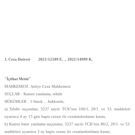
1. Ceza Dairesi 2021/12189 E. , 2021/14999 K.
"İçtihat Metni"
MAHKEMESİ :Asliye Ceza Mahkemesi
SUÇLAR : Kasten yaralama, tehdit
HÜKÜMLER : 1-Sanık ... hakkında;
a) Tehdit suçundan; 5237 sayılı TCK"nin 106/1, 29/1. ve 53. maddeleri
uyarınca 4 ay 15 gün hapis cezası ile cezalandırılması kararı,
b) Kasten basit yaralama suçundan; 5237 sayılı TCK"nin 86/2, 29/1. ve 53.
maddeleri uyarınca 3 ay hapis cezası ile cezalandırılması kararı,