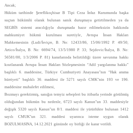
Ancak;
Hüküm tarihinde Şereflikoçhisar B Tipi Ceza İnfaz Kurumunda başka
suçtan hükümlü olarak bulunan sanık duruşmaya getirtilmeden ya da
SEGBİS sistemi aracılığıyla duruşmada hazır edilmeksizin hakkında
mahkumiyet hükmü kurulması suretiyle, Avrupa İnsan Hakları
Mahkemesinin (Ludi/İsviçre, B. No: 12433/86, 15/06/1992 P. 49/50;
Artico/İtalya, B. No: 6694/74, 13/5/1980 P. 33; Sejdovic/İtalya, B. No:
56581/00, 1/3/2006 P. 81) kararlarında belirtildiği üzere savunma hakkı
kısıtlanarak Avrupa İnsan Hakları Sözleşmesinin “Adil yargılanma hakkı”
başlıklı 6. maddesine, Türkiye Cumhuriyeti Anayasası"nın “Hak arama
hürriyeti” başlıklı 36. maddesi ile 5271 sayılı CMK"nin 193 ve 196.
maddesine muhalefet edilmesi,
Bozmayı gerektirmiş, sanığın temyiz sebepleri bu itibarla yerinde görülmüş
olduğundan hükmün bu nedenle, 6723 sayılı Kanun"un 33. maddesiyle
değişik 5320 sayılı Kanun"un 8/1. maddesi ile yürürlükte bulunan 1412
sayılı CMUK"un 321. maddesi uyarınca isteme uygun olarak
BOZULMASINA, 14.12.2021 gününde oy birliği ile karar verildi.