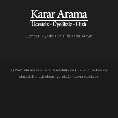
Ücretsiz, Üyeliksiz ve Hızlı Karar Arayın
Bu Web sitesinin Geliştiricisi Adaletin ve Hukukun herkes için
ulaşılabilir / eşit olması gerektiğini savunmaktadır!