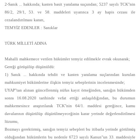
2-Sanık ... hakkında; kasten basit yaralama suçundan; 5237 sayılı TCK"nin
86/2, 29/1, 53. ve 58. maddeleri uyarınca 3 ay hapis cezası ile
cezalandırılması kararı,
TEMYİZ EDENLER : Sanıklar
TÜRK MİLLETİ ADINA
Mahalli mahkemece verilen hükümler temyiz edilmekle evrak okunarak;
Gereği görüşülüp düşünüldü:
1) Sanık ... hakkında tehdit ve kasten yaralama suçlarından kurulan
mahkumiyet hükümlerine ilişkin temyiz sebeplerinin incelenmesinde;
UYAP"tan alınan güncellenmiş nüfus kayıt örneğinden, sanığın hükümden
sonra 16.08.2020 tarihinde vefat ettiği anlaşıldığından, bu durumun
mahkemesince araştırılarak TCK"nin 64/1. maddesi gereğince, kamu
davalarının düşürülüp düşürülmeyeceğinin karar yerinde değerlendirilmesi
lüzumu,
Bozmayı gerektirmiş, sanığın temyiz sebepleri bu itibarla yerinde görülmüş
olduğundan hükümlerin bu nedenle 6723 sayılı Kanun"un 33. maddesiyle