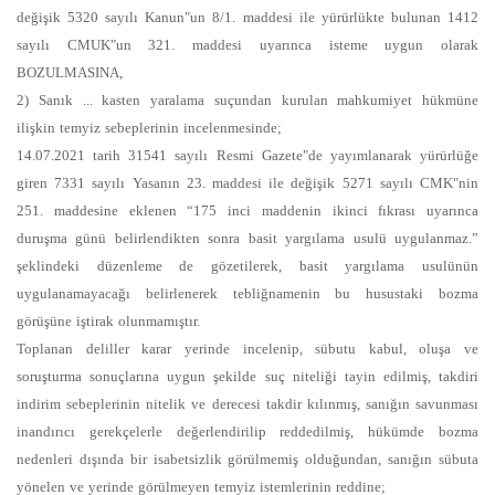
değişik 5320 sayılı Kanun"un 8/1. maddesi ile yürürlükte bulunan 1412
sayılı CMUK"un 321. maddesi uyarınca isteme uygun olarak
BOZULMASINA,
2) Sanık ... kasten yaralama suçundan kurulan mahkumiyet hükmüne
ilişkin temyiz sebeplerinin incelenmesinde;
14.07.2021 tarih 31541 sayılı Resmi Gazete"de yayımlanarak yürürlüğe
giren 7331 sayılı Yasanın 23. maddesi ile değişik 5271 sayılı CMK"nin
251. maddesine eklenen “175 inci maddenin ikinci fıkrası uyarınca
duruşma günü belirlendikten sonra basit yargılama usulü uygulanmaz.”
şeklindeki düzenleme de gözetilerek, basit yargılama usulünün
uygulanamayacağı belirlenerek tebliğnamenin bu husustaki bozma
görüşüne iştirak olunmamıştır.
Toplanan deliller karar yerinde incelenip, sübutu kabul, oluşa ve
soruşturma sonuçlarına uygun şekilde suç niteliği tayin edilmiş, takdiri
indirim sebeplerinin nitelik ve derecesi takdir kılınmış, sanığın savunması
inandırıcı gerekçelerle değerlendirilip reddedilmiş, hükümde bozma
nedenleri dışında bir isabetsizlik görülmemiş olduğundan, sanığın sübuta
yönelen ve yerinde görülmeyen temyiz istemlerinin reddine;