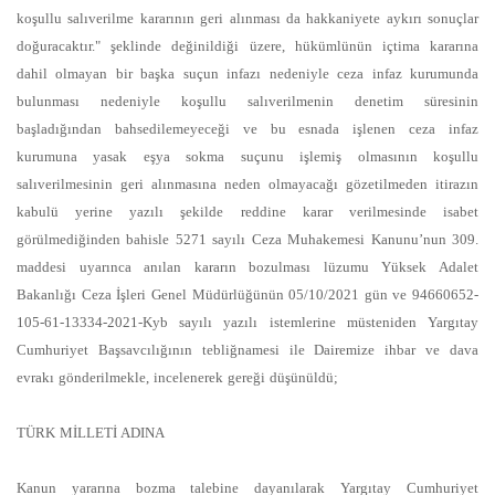
koşullu salıverilme kararının geri alınması da hakkaniyete aykırı sonuçlar
doğuracaktır." şeklinde değinildiği üzere, hükümlünün içtima kararına
dahil olmayan bir başka suçun infazı nedeniyle ceza infaz kurumunda
bulunması nedeniyle koşullu salıverilmenin denetim süresinin
başladığından bahsedilemeyeceği ve bu esnada işlenen ceza infaz
kurumuna yasak eşya sokma suçunu işlemiş olmasının koşullu
salıverilmesinin geri alınmasına neden olmayacağı gözetilmeden itirazın
kabulü yerine yazılı şekilde reddine karar verilmesinde isabet
görülmediğinden bahisle 5271 sayılı Ceza Muhakemesi Kanunu’nun 309.
maddesi uyarınca anılan kararın bozulması lüzumu Yüksek Adalet
Bakanlığı Ceza İşleri Genel Müdürlüğünün 05/10/2021 gün ve 94660652-
105-61-13334-2021-Kyb sayılı yazılı istemlerine müsteniden Yargıtay
Cumhuriyet Başsavcılığının tebliğnamesi ile Dairemize ihbar ve dava
evrakı gönderilmekle, incelenerek gereği düşünüldü;
TÜRK MİLLETİ ADINA
Kanun yararına bozma talebine dayanılarak Yargıtay Cumhuriyet