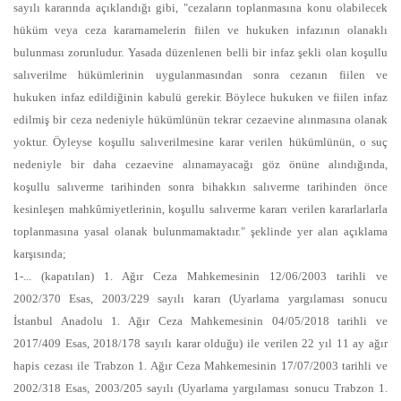
sayılı kararında açıklandığı gibi, "cezaların toplanmasına konu olabilecek
hüküm veya ceza kararnamelerin fiilen ve hukuken infazının olanaklı
bulunması zorunludur. Yasada düzenlenen belli bir infaz şekli olan koşullu
salıverilme hükümlerinin uygulanmasından sonra cezanın fiilen ve
hukuken infaz edildiğinin kabulü gerekir. Böylece hukuken ve fiilen infaz
edilmiş bir ceza nedeniyle hükümlünün tekrar cezaevine alınmasına olanak
yoktur. Öyleyse koşullu salıverilmesine karar verilen hükümlünün, o suç
nedeniyle bir daha cezaevine alınamayacağı göz önüne alındığında,
koşullu salıverme tarihinden sonra bihakkın salıverme tarihinden önce
kesinleşen mahkûmiyetlerinin, koşullu salıverme kararı verilen kararlarlarla
toplanmasına yasal olanak bulunmamaktadır." şeklinde yer alan açıklama
karşısında;
1-... (kapatılan) 1. Ağır Ceza Mahkemesinin 12/06/2003 tarihli ve
2002/370 Esas, 2003/229 sayılı kararı (Uyarlama yargılaması sonucu
İstanbul Anadolu 1. Ağır Ceza Mahkemesinin 04/05/2018 tarihli ve
2017/409 Esas, 2018/178 sayılı karar olduğu) ile verilen 22 yıl 11 ay ağır
hapis cezası ile Trabzon 1. Ağır Ceza Mahkemesinin 17/07/2003 tarihli ve
2002/318 Esas, 2003/205 sayılı (Uyarlama yargılaması sonucu Trabzon 1.