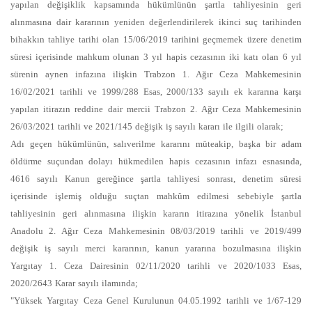
yapılan değişiklik kapsamında hükümlünün şartla tahliyesinin geri
alınmasına dair kararının yeniden değerlendirilerek ikinci suç tarihinden
bihakkın tahliye tarihi olan 15/06/2019 tarihini geçmemek üzere denetim
süresi içerisinde mahkum olunan 3 yıl hapis cezasının iki katı olan 6 yıl
sürenin aynen infazına ilişkin Trabzon 1. Ağır Ceza Mahkemesinin
16/02/2021 tarihli ve 1999/288 Esas, 2000/133 sayılı ek kararına karşı
yapılan itirazın reddine dair mercii Trabzon 2. Ağır Ceza Mahkemesinin
26/03/2021 tarihli ve 2021/145 değişik iş sayılı kararı ile ilgili olarak;
Adı geçen hükümlünün, salıverilme kararını müteakip, başka bir adam
öldürme suçundan dolayı hükmedilen hapis cezasının infazı esnasında,
4616 sayılı Kanun gereğince şartla tahliyesi sonrası, denetim süresi
içerisinde işlemiş olduğu suçtan mahkûm edilmesi sebebiyle şartla
tahliyesinin geri alınmasına ilişkin kararın itirazına yönelik İstanbul
Anadolu 2. Ağır Ceza Mahkemesinin 08/03/2019 tarihli ve 2019/499
değişik iş sayılı merci kararının, kanun yararına bozulmasına ilişkin
Yargıtay 1. Ceza Dairesinin 02/11/2020 tarihli ve 2020/1033 Esas,
2020/2643 Karar sayılı ilamında;
"Yüksek Yargıtay Ceza Genel Kurulunun 04.05.1992 tarihli ve 1/67-129