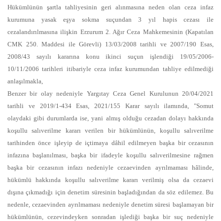
Hükümlünün şartla tahliyesinin geri alınmasına neden olan ceza infaz
kurumuna yasak eşya sokma suçundan 3 yıl hapis cezası ile
cezalandırılmasına ilişkin Erzurum 2. Ağır Ceza Mahkemesinin (Kapatılan
CMK 250. Maddesi ile Görevli) 13/03/2008 tarihli ve 2007/190 Esas,
2008/43 sayılı kararına konu ikinci suçun işlendiği 19/05/2006-
10/11/2006 tarihleri itibariyle ceza infaz kurumundan tahliye edilmediği
anlaşılmakla,
Benzer bir olay nedeniyle Yargıtay Ceza Genel Kurulunun 20/04/2021
tarihli ve 2019/1-434 Esas, 2021/155 Karar sayılı ilamında, "Somut
olaydaki gibi durumlarda ise, yani almış olduğu cezadan dolayı hakkında
koşullu salıverilme kararı verilen bir hükümlünün, koşullu salıverilme
tarihinden önce işleyip de içtimaya dâhil edilmeyen başka bir cezasının
infazına başlanılması, başka bir ifadeyle koşullu salıverilmesine rağmen
başka bir cezasının infazı nedeniyle cezaevinden ayrılmaması hâlinde,
hükümlü hakkında koşullu salıverilme kararı verilmiş olsa da cezaevi
dışına çıkmadığı için denetim süresinin başladığından da söz edilemez. Bu
nedenle, cezaevinden ayrılmaması nedeniyle denetim süresi başlamayan bir
hükümlünün, cezevindeyken sonradan işlediği başka bir suç nedeniyle