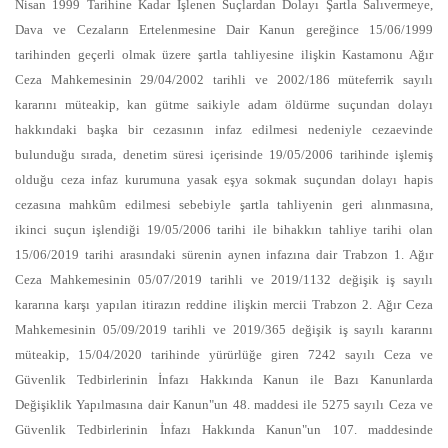
Nisan 1999 Tarihine Kadar İşlenen Suçlardan Dolayı Şartla Salıvermeye,
Dava ve Cezaların Ertelenmesine Dair Kanun gereğince 15/06/1999
tarihinden geçerli olmak üzere şartla tahliyesine ilişkin Kastamonu Ağır
Ceza Mahkemesinin 29/04/2002 tarihli ve 2002/186 müteferrik sayılı
kararını müteakip, kan gütme saikiyle adam öldürme suçundan dolayı
hakkındaki başka bir cezasının infaz edilmesi nedeniyle cezaevinde
bulunduğu sırada, denetim süresi içerisinde 19/05/2006 tarihinde işlemiş
olduğu ceza infaz kurumuna yasak eşya sokmak suçundan dolayı hapis
cezasına mahkûm edilmesi sebebiyle şartla tahliyenin geri alınmasına,
ikinci suçun işlendiği 19/05/2006 tarihi ile bihakkın tahliye tarihi olan
15/06/2019 tarihi arasındaki sürenin aynen infazına dair Trabzon 1. Ağır
Ceza Mahkemesinin 05/07/2019 tarihli ve 2019/1132 değişik iş sayılı
kararına karşı yapılan itirazın reddine ilişkin mercii Trabzon 2. Ağır Ceza
Mahkemesinin 05/09/2019 tarihli ve 2019/365 değişik iş sayılı kararını
müteakip, 15/04/2020 tarihinde yürürlüğe giren 7242 sayılı Ceza ve
Güvenlik Tedbirlerinin İnfazı Hakkında Kanun ile Bazı Kanunlarda
Değişiklik Yapılmasına dair Kanun"un 48. maddesi ile 5275 sayılı Ceza ve
Güvenlik Tedbirlerinin İnfazı Hakkında Kanun"un 107. maddesinde