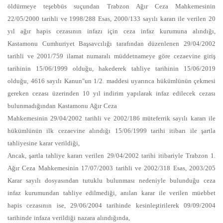
öldürmeye teşebbüs suçundan Trabzon Ağır Ceza Mahkemesinin
22/05/2000 tarihli ve 1998/288 Esas, 2000/133 sayılı kararı ile verilen 20
yıl ağır hapis cezasının infazı için ceza infaz kurumuna alındığı,
Kastamonu Cumhuriyet Başsavcılığı tarafından düzenlenen 29/04/2002
tarihli ve 2001/759 ilamat numaralı müddetnameye göre cezaevine giriş
tarihinin 15/06/1999 olduğu, hakederek tahliye tarihinin 15/06/2019
olduğu, 4616 sayılı Kanun"un 1/2. maddesi uyarınca hükümlünün çekmesi
gereken cezası üzerinden 10 yıl indirim yapılarak infaz edilecek cezası
bulunmadığından Kastamonu Ağır Ceza
Mahkemesinin 29/04/2002 tarihli ve 2002/186 müteferrik sayılı kararı ile
hükümlünün ilk cezaevine alındığı 15/06/1999 tarihi itibarı ile şartla
tahliyesine karar verildiği,
Ancak, şartla tahliye kararı verilen 29/04/2002 tarihi itibariyle Trabzon 1.
Ağır Ceza Mahkemesinin 17/07/2003 tarihli ve 2002/318 Esas, 2003/205
Karar sayılı dosyasından tutuklu bulunması nedeniyle bulunduğu ceza
infaz kurumundan tahliye edilmediği, anılan karar ile verilen müebbet
hapis cezasının ise, 29/06/2004 tarihinde kesinleştirilerek 09/09/2004
tarihinde infaza verildiği nazara alındığında,