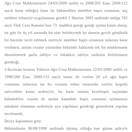
Ağır Ceza Mahkemesinin 24/03/2009 tarihli ve 2008/205 Esas, 2009/122
sayılı karar olduğu) ilamı ile hükmedilen müebbet hapis cezasının, suç
tarihleri itibariyle uygulanması gerekli 1 Haziran 2005 tarihinde mülga 765
saylı Türk Ceza Kanunu"nun 73. maddesi gereği gereği içtima kararı alınıp,
on gün ile üç yıl arasında bir süre belirleyerek bu sürenin geceli gündüzlü
bir hücrede tecrit edilmek suretiyle müebbet hapis cezasının infazına karar
verilmesi, anılan cezalar yönünden hükümlü hakkında tek bir müddetname
düzenlenerek şartla tahliye ve bihakkın tahliye tarihinin belirlenmesi
gerektiği,
2-İnceleme konusu Trabzon Ağır Ceza Mahkemesinin 22/05/2000 tarihli ve
1998/288 Esas, 2000/133 sayılı kararı ile verilen 20 yıl ağır hapis
cezasının infazının ise bu cezanın infazı esnasında verilen koşullu
salıverilme kararı nedeniyle, bu karar sonrası kesinleşen suçlardan
hükmedilen cezalar ile anılan karardaki hapis cezasının içtimasının
mümkün olmaması nedeniyle ayrı yapılması gerektiği gözetilerek yapılan
incelemede;
Dosya kapsamına göre;
Hükümlünün 06/08/1998 tarihinde işlemiş olduğu kan gütme saikiyle