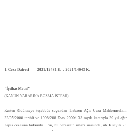
1. Ceza Dairesi 2021/12431 E. , 2021/14643 K.
"İçtihat Metni"
(KANUN YARARINA BOZMA İSTEMİ)
Kasten öldürmeye teşebbüs suçundan Trabzon Ağır Ceza Mahkemesinin
22/05/2000 tarihli ve 1998/288 Esas, 2000/133 sayılı kararıyla 20 yıl ağır
hapis cezasına hükümlü ..."ın, bu cezasının infazı sırasında, 4616 sayılı 23