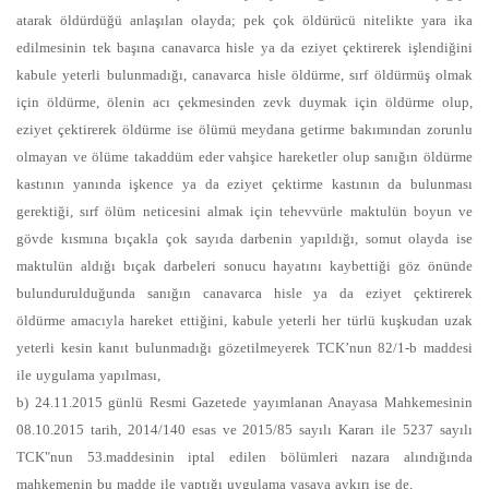
atarak öldürdüğü anlaşılan olayda; pek çok öldürücü nitelikte yara ika
edilmesinin tek başına canavarca hisle ya da eziyet çektirerek işlendiğini
kabule yeterli bulunmadığı, canavarca hisle öldürme, sırf öldürmüş olmak
için öldürme, ölenin acı çekmesinden zevk duymak için öldürme olup,
eziyet çektirerek öldürme ise ölümü meydana getirme bakımından zorunlu
olmayan ve ölüme takaddüm eder vahşice hareketler olup sanığın öldürme
kastının yanında işkence ya da eziyet çektirme kastının da bulunması
gerektiği, sırf ölüm neticesini almak için tehevvürle maktulün boyun ve
gövde kısmına bıçakla çok sayıda darbenin yapıldığı, somut olayda ise
maktulün aldığı bıçak darbeleri sonucu hayatını kaybettiği göz önünde
bulundurulduğunda sanığın canavarca hisle ya da eziyet çektirerek
öldürme amacıyla hareket ettiğini, kabule yeterli her türlü kuşkudan uzak
yeterli kesin kanıt bulunmadığı gözetilmeyerek TCK’nun 82/1-b maddesi
ile uygulama yapılması,
b) 24.11.2015 günlü Resmi Gazetede yayımlanan Anayasa Mahkemesinin
08.10.2015 tarih, 2014/140 esas ve 2015/85 sayılı Kararı ile 5237 sayılı
TCK"nun 53.maddesinin iptal edilen bölümleri nazara alındığında
mahkemenin bu madde ile yaptığı uygulama yasaya aykırı ise de,