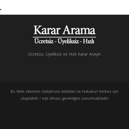
Ücretsiz, Üyeliksiz ve Hızlı Karar Arayın
Bu Web sitesinin Geliştiricisi Adaletin ve Hukukun herkes için
ulaşılabilir / eşit olması gerektiğini savunmaktadır!