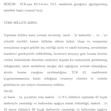
HÜKÜM : TCK.nun 82/1-b-d-e, 53/1. maddeleri gereğince ağırlaştırılmış
müebbet hapis cezası(2 kez).
TÜRK MİLLETİ ADINA
Toplanan deliller karar yerinde incelenip, sanık ...’in maktuller ... ve ...’ye
yönelik nitelikli kasten öldürme sübutu kabul, oluşa ve soruşturma
sonuçlarına uygun şekilde suç niteliği tayin ve takdir kılınmış, savunmaları
inandırıcı gerekçelerle reddedilmiş, incelenen dosyaya göre bozma üzerine
verilen hükümlerde düzeltme nedenleri dışında bir isabetsizlik görülmemiş
olduğundan, sanık müdafiinin sanığın akıl sağlığının yerinde olmadığına,
aleyhe bozma yasağına uyulmadığına, TCK 62. maddesinin
uygulanmamasının hatalı olduğuna vesaireye yönelen ve yerinde
görülmeyen sair temyiz itirazlarının reddine,
Ancak;
a) Sanık ...’in, çocukları olan maktul ...’yı 9’u öldürücü toplamda 42 bıçak
darbesiyle yaraladığı ve balkondan aşağıya atarak öldürdüğü, maktul ...’yi
16 tanesi öldürücü 96 bıçak darbesiyle yaraladığı ve balkondan aşağıya