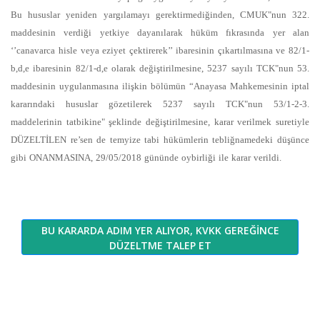
Bu hususlar yeniden yargılamayı gerektirmediğinden, CMUK"nun 322.
maddesinin verdiği yetkiye dayanılarak hüküm fıkrasında yer alan
‘’canavarca hisle veya eziyet çektirerek’’ ibaresinin çıkartılmasına ve 82/1-
b,d,e ibaresinin 82/1-d,e olarak değiştirilmesine, 5237 sayılı TCK"nun 53.
maddesinin uygulanmasına ilişkin bölümün “Anayasa Mahkemesinin iptal
kararındaki hususlar gözetilerek 5237 sayılı TCK"nun 53/1-2-3.
maddelerinin tatbikine" şeklinde değiştirilmesine, karar verilmek suretiyle
DÜZELTİLEN re’sen de temyize tabi hükümlerin tebliğnamedeki düşünce
gibi ONANMASINA, 29/05/2018 gününde oybirliği ile karar verildi.
BU KARARDA ADIM YER ALIYOR, KVKK GEREĞİNCE
DÜZELTME TALEP ET