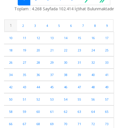
Toplam : 4.268 Sayfada 102.414 İçtihat Bulunmaktadır
1
2
3
4
5
6
7
8
9
10
11
12
13
14
15
16
17
18
19
20
21
22
23
24
25
26
27
28
29
30
31
32
33
34
35
36
37
38
39
40
41
42
43
44
45
46
47
48
49
50
51
52
53
54
55
56
57
58
59
60
61
62
63
64
65
66
67
68
69
70
71
72
73