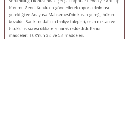
sorumluluğu konusundaki çelişkili raporlar nedeniyle Adli Tıp
Kurumu Genel Kurulu'na gönderilerek rapor aldırılması
gerektiği ve Anayasa Mahkemesi'nin kararı gereği, hüküm
bozuldu. Sanık müdafiinin tahliye talepleri, ceza miktarı ve
tutukluluk süresi dikkate alınarak reddedildi. Kanun
maddeleri: TCK'nun 32. ve 53. maddeleri.