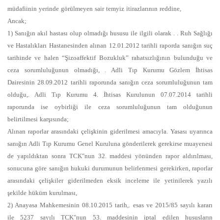
müdafiinin yerinde görülmeyen sair temyiz itirazlarının reddine,
Ancak;
1) Sanığın akıl hastası olup olmadığı hususu ile ilgili olarak . . Ruh Sağlığı
ve Hastalıkları Hastanesinden alınan 12.01.2012 tarihli raporda sanığın suç
tarihinde ve halen “Şizoaffektif Bozukluk” rahatsızlığının bulunduğu ve
ceza sorumluluğunun olmadığı, . Adli Tıp Kurumu Gözlem İhtisas
Dairesinin 28.09.2012 tarihli raporunda sanığın ceza sorumluluğunun tam
olduğu,. Adli Tıp Kurumu 4. İhtisas Kurulunun 07.07.2014 tarihli
raporunda ise oybirliği ile ceza sorumluluğunun tam olduğunun
belirtilmesi karşısında;
Alınan raporlar arasındaki çelişkinin giderilmesi amacıyla. Yasası uyarınca
sanığın Adli Tıp Kurumu Genel Kuruluna gönderilerek gerekirse muayenesi
de yapıldıktan sonra TCK"nun 32. maddesi yönünden rapor aldırılması,
sonucuna göre sanığın hukuki durumunun belirlenmesi gerekirken, raporlar
arasındaki çelişkiler giderilmeden eksik inceleme ile yetinilerek yazılı
şekilde hüküm kurulması,
2) Anayasa Mahkemesinin 08.10.2015 tarih,. esas ve 2015/85 sayılı kararı
ile 5237 sayılı TCK"nun 53. maddesinin iptal edilen hususların