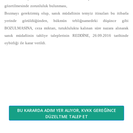
gözetilmesinde zorunluluk bulunması,
Bozmayı gerektirmiş olup, sanık müdafiinin temyiz itirazları bu itibarla
yerinde görüldüğünden, hükmün tebliğnamedeki düşünce gibi
BOZULMASINA, ceza miktarı, tutuklulukta kalınan süre nazara alınarak
sanık müdafiinin tahliye taleplerinin REDDİNE, 26.09.2016 tarihinde
oybirliği ile karar verildi.
BU KARARDA ADIM YER ALIYOR, KVKK GEREĞİNCE
DÜZELTME TALEP ET