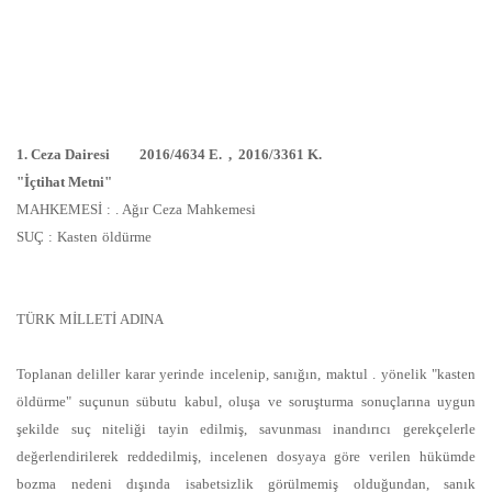
1. Ceza Dairesi 2016/4634 E. , 2016/3361 K.
"İçtihat Metni"
MAHKEMESİ : . Ağır Ceza Mahkemesi
SUÇ : Kasten öldürme
TÜRK MİLLETİ ADINA
Toplanan deliller karar yerinde incelenip, sanığın, maktul . yönelik "kasten
öldürme" suçunun sübutu kabul, oluşa ve soruşturma sonuçlarına uygun
şekilde suç niteliği tayin edilmiş, savunması inandırıcı gerekçelerle
değerlendirilerek reddedilmiş, incelenen dosyaya göre verilen hükümde
bozma nedeni dışında isabetsizlik görülmemiş olduğundan, sanık