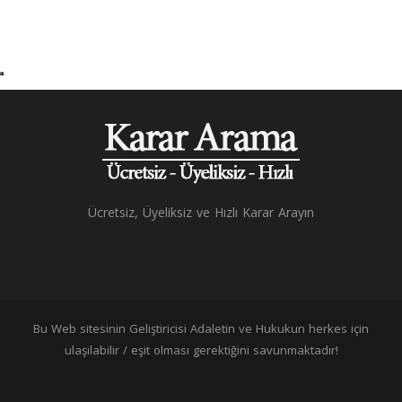
Ücretsiz, Üyeliksiz ve Hızlı Karar Arayın
Bu Web sitesinin Geliştiricisi Adaletin ve Hukukun herkes için
ulaşılabilir / eşit olması gerektiğini savunmaktadır!