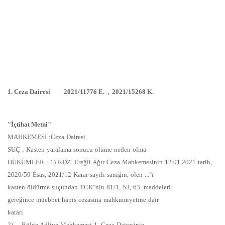
1. Ceza Dairesi 2021/11776 E. , 2021/15268 K.
"İçtihat Metni"
MAHKEMESİ :Ceza Dairesi
SUÇ : Kasten yaralama sonucu ölüme neden olma
HÜKÜMLER : 1) KDZ. Ereğli Ağır Ceza Mahkemesinin 12.01.2021 tarih,
2020/59 Esas, 2021/12 Karar sayılı sanığın, ölen ..."i
kasten öldürme suçundan TCK"nin 81/1, 53, 63. maddeleri
gereğince müebbet hapis cezasına mahkumiyetine dair
kararı.
2) ... Bölge Adliye Mahkemesi 1. Ceza Dairesinin