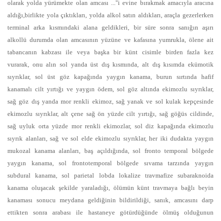
olarak yolda yürümekte olan amcası ..."i evine bırakmak amacıyla aracına
aldığı,birlikte yola çıktıkları, yolda alkol satın aldıkları, araçla gezerlerken
terminal arka kısmındaki alana geldikleri, bir süre sonra sanığın aşırı
alkollü durumda olan amcasının yüzüne ve kafasına yumrukla, ölene ait
tabancanın kabzası ile veya başka bir künt cisimle birden fazla kez
vurarak, onu alın sol yanda üst dış kısmında, alt dış kısımda ekümotik
sıyrıklar, sol üst göz kapağında yaygın kanama, burun sırtında hafif
kanamalı cilt yırtığı ve yaygın ödem, sol göz altında ekimozlu sıyrıklar,
sağ göz dış yanda mor renkli ekimoz, sağ yanak ve sol kulak kepçesinde
ekimozlu sıyrıklar, alt çene sağ ön yüzde cilt yırtığı, sağ göğüs cildinde,
sağ uyluk orta yüzde mor renkli ekimozlar, sol diz kapağında ekimozlu
sıyrık alanları, sağ ve sol elde ekimozlu sıyrıklar, her iki dudakta yaygın
mukozal kanama alanları, baş açıldığında, sol fronto temporal bölgede
yaygın kanama, sol frontotemporal bölgede sıvama tarzında yaygın
subdural kanama, sol parietal lobda lokalize travmafize subaraknoida
kanama oluşacak şekilde yaraladığı, ölümün künt travmaya bağlı beyin
kanaması sonucu meydana geldiğinin bildirildiği, sanık, amcasını darp
ettikten sonra arabası ile hastaneye götürdüğünde ölmüş olduğunun