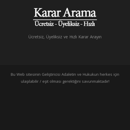
Ücretsiz, Üyeliksiz ve Hızlı Karar Arayın
Bu Web sitesinin Geliştiricisi Adaletin ve Hukukun herkes için
ulaşılabilir / eşit olması gerektiğini savunmaktadır!