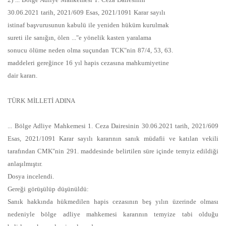
30.06.2021 tarih, 2021/609 Esas, 2021/1091 Karar sayılı
istinaf başvurusunun kabulü ile yeniden hüküm kurulmak
sureti ile sanığın, ölen ..."e yönelik kasten yaralama
sonucu ölüme neden olma suçundan TCK"nin 87/4, 53, 63.
maddeleri gereğince 16 yıl hapis cezasına mahkumiyetine
dair kararı.
TÜRK MİLLETİ ADINA
... Bölge Adliye Mahkemesi 1. Ceza Dairesinin 30.06.2021 tarih, 2021/609
Esas, 2021/1091 Karar sayılı kararının sanık müdafii ve katılan vekili
tarafından CMK"nin 291. maddesinde belirtilen süre içinde temyiz edildiği
anlaşılmıştır.
Dosya incelendi.
Gereği görüşülüp düşünüldü:
Sanık hakkında hükmedilen hapis cezasının beş yılın üzerinde olması
nedeniyle bölge adliye mahkemesi kararının temyize tabi olduğu