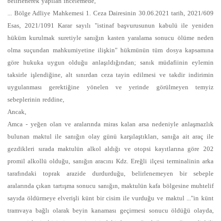
belirlenerek yapılan incelemede,
... Bölge Adliye Mahkemesi 1. Ceza Dairesinin 30.06.2021 tarih, 2021/609
Esas, 2021/1091 Karar sayılı "istinaf başvurusunun kabulü ile yeniden
hüküm kurulmak suretiyle sanığın kasten yaralama sonucu ölüme neden
olma suçundan mahkumiyetine ilişkin" hükmünün tüm dosya kapsamına
göre hukuka uygun olduğu anlaşıldığından; sanık müdafiinin eylemin
taksirle işlendiğine, alt sınırdan ceza tayin edilmesi ve takdir indirimin
uygulanması gerektiğine yönelen ve yerinde görülmeyen temyiz
sebeplerinin reddine,
Ancak,
Amca - yeğen olan ve aralarında miras kalan arsa nedeniyle anlaşmazlık
bulunan maktul ile sanığın olay günü karşılaştıkları, sanığa ait araç ile
gezdikleri sırada maktulün alkol aldığı ve otopsi kayıtlarına göre 202
promil alkollü olduğu, sanığın aracını Kdz. Ereğli ilçesi terminalinin arka
tarafındaki toprak arazide durdurduğu, belirlenemeyen bir sebeple
aralarında çıkan tartışma sonucu sanığın, maktulün kafa bölgesine muhtelif
sayıda öldürmeye elverişli künt bir cisim ile vurduğu ve maktul ..."in künt
tramvaya bağlı olarak beyin kanaması geçirmesi sonucu öldüğü olayda,