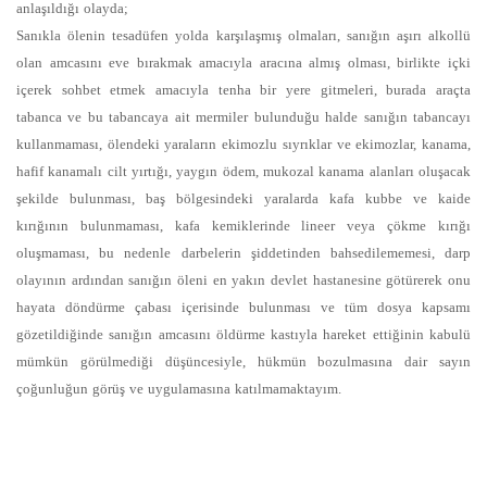
anlaşıldığı olayda;
Sanıkla ölenin tesadüfen yolda karşılaşmış olmaları, sanığın aşırı alkollü
olan amcasını eve bırakmak amacıyla aracına almış olması, birlikte içki
içerek sohbet etmek amacıyla tenha bir yere gitmeleri, burada araçta
tabanca ve bu tabancaya ait mermiler bulunduğu halde sanığın tabancayı
kullanmaması, ölendeki yaraların ekimozlu sıyrıklar ve ekimozlar, kanama,
hafif kanamalı cilt yırtığı, yaygın ödem, mukozal kanama alanları oluşacak
şekilde bulunması, baş bölgesindeki yaralarda kafa kubbe ve kaide
kırığının bulunmaması, kafa kemiklerinde lineer veya çökme kırığı
oluşmaması, bu nedenle darbelerin şiddetinden bahsedilememesi, darp
olayının ardından sanığın öleni en yakın devlet hastanesine götürerek onu
hayata döndürme çabası içerisinde bulunması ve tüm dosya kapsamı
gözetildiğinde sanığın amcasını öldürme kastıyla hareket ettiğinin kabulü
mümkün görülmediği düşüncesiyle, hükmün bozulmasına dair sayın
çoğunluğun görüş ve uygulamasına katılmamaktayım.