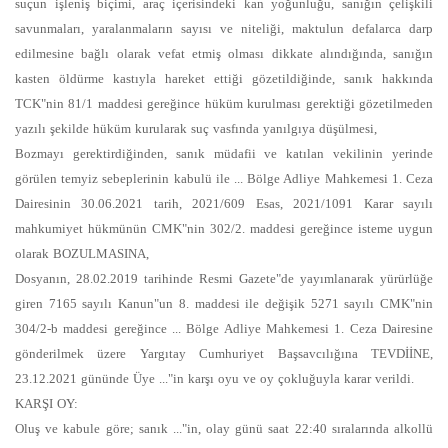
suçun işleniş biçimi, araç içerisindeki kan yoğunluğu, sanığın çelişkili
savunmaları, yaralanmaların sayısı ve niteliği, maktulun defalarca darp
edilmesine bağlı olarak vefat etmiş olması dikkate alındığında, sanığın
kasten öldürme kastıyla hareket ettiği gözetildiğinde, sanık hakkında
TCK"nin 81/1 maddesi gereğince hüküm kurulması gerektiği gözetilmeden
yazılı şekilde hüküm kurularak suç vasfında yanılgıya düşülmesi,
Bozmayı gerektirdiğinden, sanık müdafii ve katılan vekilinin yerinde
görülen temyiz sebeplerinin kabulü ile ... Bölge Adliye Mahkemesi 1. Ceza
Dairesinin 30.06.2021 tarih, 2021/609 Esas, 2021/1091 Karar sayılı
mahkumiyet hükmünün CMK"nin 302/2. maddesi gereğince isteme uygun
olarak BOZULMASINA,
Dosyanın, 28.02.2019 tarihinde Resmi Gazete"de yayımlanarak yürürlüğe
giren 7165 sayılı Kanun"un 8. maddesi ile değişik 5271 sayılı CMK"nin
304/2-b maddesi gereğince ... Bölge Adliye Mahkemesi 1. Ceza Dairesine
gönderilmek üzere Yargıtay Cumhuriyet Başsavcılığına TEVDİİNE,
23.12.2021 gününde Üye ..."in karşı oyu ve oy çokluğuyla karar verildi.
KARŞI OY:
Oluş ve kabule göre; sanık ..."in, olay günü saat 22:40 sıralarında alkollü